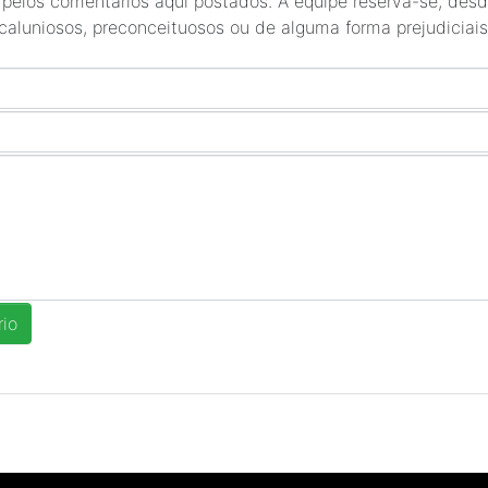
 pelos comentários aqui postados. A equipe reserva-se, desde
 caluniosos, preconceituosos ou de alguma forma prejudiciais 