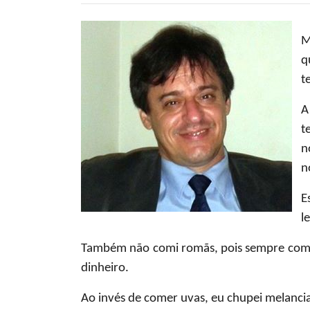
M
q
t
A
t
n
n
E
l
Também não comi romãs, pois sempre comi v
dinheiro.
Ao invés de comer uvas, eu chupei melanci