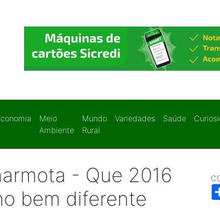
Economia
Meio
Mundo
Variedades
Saúde
Curios
Ambiente
Rural
armota - Que 2016
C
no bem diferente