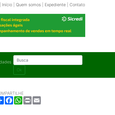
|
Início
|
Quem somos
|
Expediente
|
Contato
idades
Ok
OMPARTILHE
Share
Facebook
WhatsApp
Print
Email