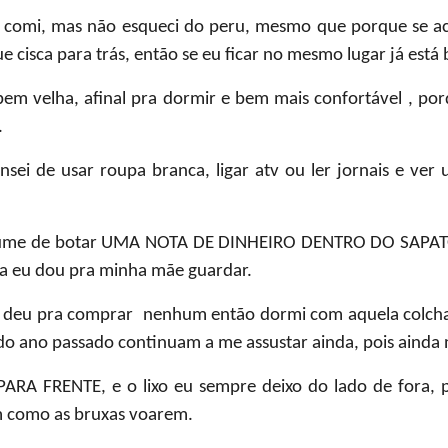
comi, mas não esqueci do peru, mesmo que porque se ac
ue cisca para trás, então se eu ficar no mesmo lugar já está
bem velha, afinal pra dormir e bem mais confortável , po
.
i de usar roupa branca, ligar atv ou ler jornais e ver 
ume de botar
UMA NOTA DE DINHEIRO DENTRO DO SAPA
ta eu dou pra minha mãe guardar.
o deu pra comprar nenhum então dormi com aquela colcha
do ano passado continuam a me assustar ainda, pois ainda 
PARA FRENTE
, e o lixo eu sempre deixo do lado de fora,
m como as bruxas voarem.