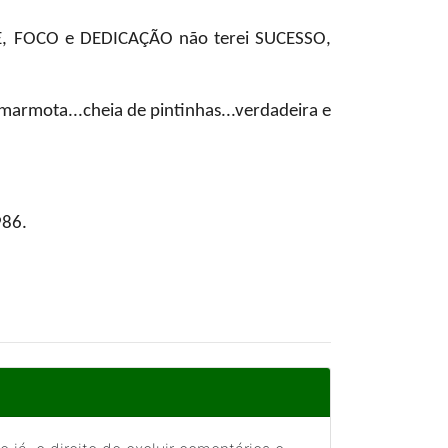
E, FOCO e DEDICAÇÃO
não terei
SUCESSO
,
 marmota...cheia de pintinhas...verdadeira e
986.