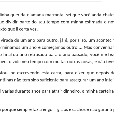
inha querida e amada marmota, sei que você anda chatea
ue dividir parte do seu tempo com minha estimada e no
exto que li certa vez.
 virada de um ano para outro, já é, por si só, um aconte
erminamos um ano e começamos outro.... Mas convenham
o final do ano retrasado para o ano passado, você me f
ovo, dividi meu tempo com muitas outras coisas, e não tiv
stou lhe escrevendo esta carta, para dizer que depois 
entilhas não tem sido suficiente para assegurar um ano inte
arias durante anos para atrair dinheiro, e minha carteira
a porque sempre fazia engolir grãos e cachos e não garant