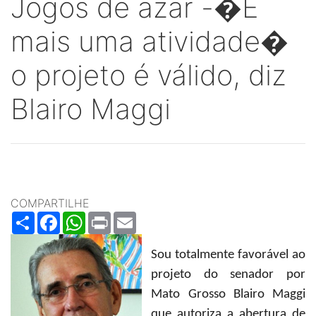
Jogos de azar -�É
mais uma atividade�
o projeto é válido, diz
Blairo Maggi
COMPARTILHE
Share
Facebook
WhatsApp
Print
Email
Sou totalmente favorável ao
projeto do senador por
Mato Grosso Blairo Maggi
que autoriza a abertura de