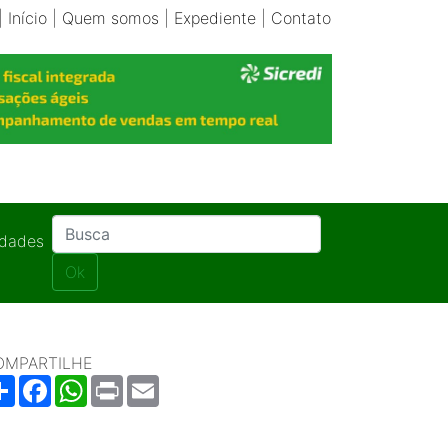
|
Início
|
Quem somos
|
Expediente
|
Contato
idades
Ok
OMPARTILHE
Share
Facebook
WhatsApp
Print
Email