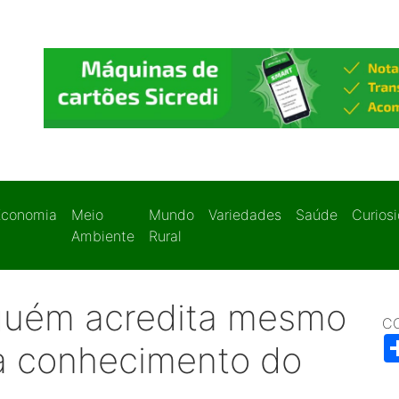
Economia
Meio
Mundo
Variedades
Saúde
Curios
Ambiente
Rural
lguém acredita mesmo
C
ha conhecimento do