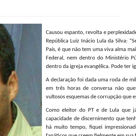
Causou espanto, revolta e perplexidad
República Luiz Inácio Lula da Silva: 
País, é que não tem uma viva alma mai
Federal, nem dentro do Ministério Pú
dentro da igreja evangélica. Pode ter i
A declaração foi dada uma roda de mili
em três horas de conversa não ques
vultosos esquemas de corrupção que en
Como eleitor do PT e de Lula que j
capacidade de discernimento que ten
há muito tempo, fiquei impressiona
fanáticos que creem fielmente em sua f