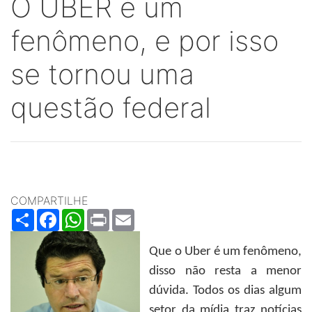
O UBER é um
fenômeno, e por isso
se tornou uma
questão federal
COMPARTILHE
Share
Facebook
WhatsApp
Print
Email
Que o Uber é um fenômeno,
disso não resta a menor
dúvida. Todos os dias algum
setor da mídia traz notícias