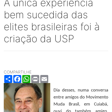
A única experiência
bem sucedida das
elites brasileiras foi à
criação da USP
COMPARTILHE
Share
Facebook
WhatsApp
Print
Email
Dia desses, numa conversa
entre amigos do Movimento
Muda Brasil, em Cuiabá,
ouvi do também amigo,