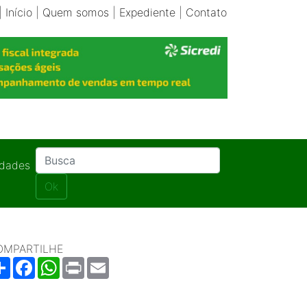
|
Início
|
Quem somos
|
Expediente
|
Contato
idades
Ok
OMPARTILHE
Share
Facebook
WhatsApp
Print
Email