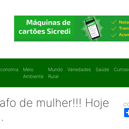
Economia
Meio
Mundo
Variedades
Saúde
Curios
Ambiente
Rural
fo de mulher!!! Hoje
C
.