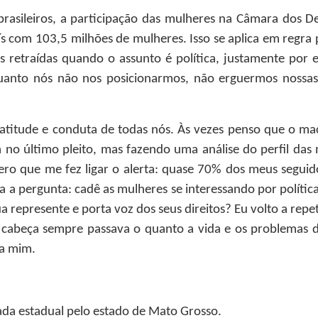
brasileiros, a participação das mulheres na Câmara dos 
s com 103,5 milhões de mulheres. Isso se aplica em regra 
 retraídas quando o assunto é política, justamente por e
uanto nós não nos posicionarmos, não erguermos nossa
atitude e conduta de todas nós. Às vezes penso que o m
ta no último pleito, mas fazendo uma análise do perfil d
ro que me fez ligar o alerta: quase 70% dos meus seguid
a a pergunta: cadê as mulheres se interessando por políticas
ua represente e porta voz dos seus direitos? Eu volto a re
a cabeça sempre passava o quanto a vida e os problemas 
ra mim.
ada estadual pelo estado de Mato Grosso.