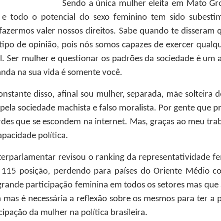
Sendo a única mulher eleita em Mato Gro
o e todo o potencial do sexo feminino tem sido subest
 fazermos valer nossos direitos. Sabe quando te disseram 
e tipo de opinião, pois nós somos capazes de exercer qua
l. Ser mulher e questionar os padrões da sociedade é um a
da na sua vida é somente você.
nstante disso, afinal sou mulher, separada, mãe solteira d
pela sociedade machista e falso moralista. Por gente que
ardes que se escondem na internet. Mas, graças ao meu tr
pacidade política.
terparlamentar revisou o ranking da representatividade f
 a 115 posição, perdendo para países do Oriente Médio co
rande participação feminina em todos os setores mas que 
am mas é necessária a reflexão sobre os mesmos para ter 
ipação da mulher na política brasileira.