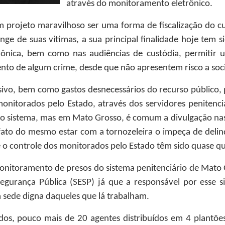
através do monitoramento eletrônico.
 um projeto maravilhoso ser uma forma de fiscalização d
ge de suas vitimas, a sua principal finalidade hoje tem s
trônica, bem como nas audiências de custódia, permitir 
to de algum crime, desde que não apresentem risco a soci
sivo, bem como gastos desnecessários do recurso público, 
monitorados pelo Estado, através dos servidores penitenciár
 o sistema, mas em Mato Grosso, é comum a divulgação nas
ato do mesmo estar com a tornozeleira o impeça de delin
ue o controle dos monitorados pelo Estado têm sido quase qu
 monitoramento de presos do sistema penitenciário de Mat
Segurança Pública (SESP) já que a responsável por esse si
sede digna daqueles que lá trabalham.
, pouco mais de 20 agentes distribuídos em 4 plantões p