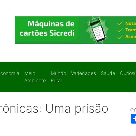
Economia
Meio
Mundo
Variedades
Saúde
Curios
Ambiente
Rural
trônicas: Uma prisão
C