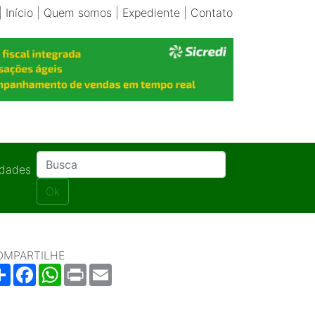
|
Início
|
Quem somos
|
Expediente
|
Contato
idades
Ok
OMPARTILHE
Share
Facebook
WhatsApp
Print
Email