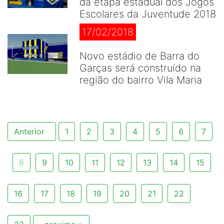
da etapa estadual dos Jogos
Escolares da Juventude 2018
17/02/2018
Novo estádio de Barra do
Garças será construído na
região do bairro Vila Maria
Anterior
1
2
3
4
5
6
7
8
9
10
11
12
13
14
15
16
17
18
19
20
21
22