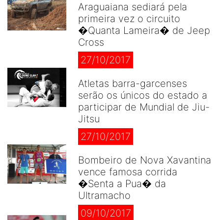
Araguaiana sediará pela
primeira vez o circuito
�Quanta Lameira� de Jeep
Cross
27/10/2017
Atletas barra-garcenses
serão os únicos do estado a
participar de Mundial de Jiu-
Jitsu
27/10/2017
Bombeiro de Nova Xavantina
vence famosa corrida
�Senta a Pua� da
Ultramacho
09/10/2017